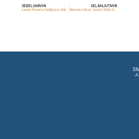
SEBELUMNYA
SELANJUTNYA
Lepas Peserta Didiknya, Riki:“Yang Penting Tetap Mendakwahkan Nilai DT”
Beradu fokus, Santri SMA DTBS Putra Ikuti OSN dengan Tertib dan Khidmat
SM
JL